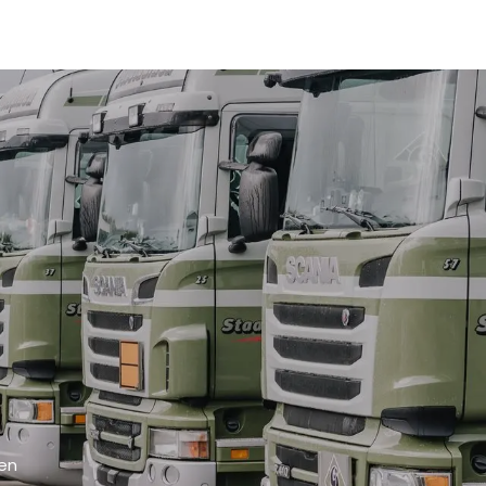
ver ons
Diensten
Werken bij
Nieuws
Foto's
Co
gen