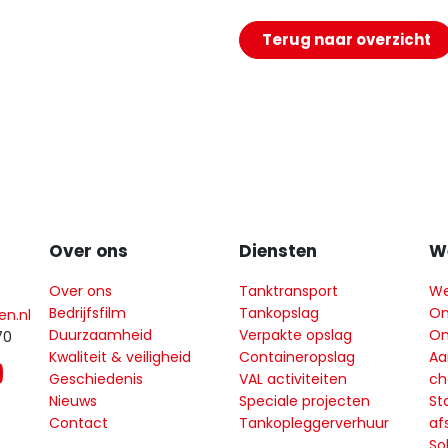
Terug naar overzicht
Over ons
Diensten
We
Over ons
Tanktransport
We
Bedrijfsfilm
Tankopslag
On
en.nl
Duurzaamheid
Verpakte opslag
On
70
Kwaliteit & veiligheid
Containeropslag
Aa
Geschiedenis
VAL activiteiten
ch
Nieuws
Speciale projecten
St
Contact
Tankopleggerverhuur
af
So