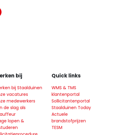
rken bij
Quick links
rken bij Staalduinen
WMS & TMS
ze vacatures
klantenportal
ze medewerkers
Sollicitantenportal
n de slag als
Staalduinen Today
auffeur
Actuele
age lopen &
brandstofprijzen
studeren
TESM
llicitatieprocedure