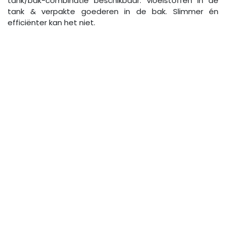
tank/bak-combinatie beschikbaar: vloeistoffen in de
tank & verpakte goederen in de bak. Slimmer én
efficiënter kan het niet.